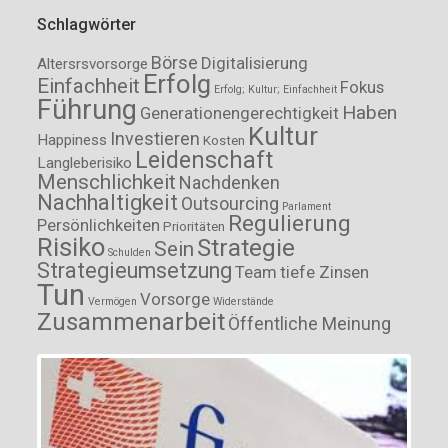
Schlagwörter
Börse
Digitalisierung
Altersrsvorsorge
Erfolg
Einfachheit
Fokus
Erfolg; Kultur; Einfachheit
Führung
Haben
Generationengerechtigkeit
Kultur
Investieren
Happiness
Kosten
Leidenschaft
Langleberisiko
Menschlichkeit
Nachdenken
Nachhaltigkeit
Outsourcing
Parlament
Regulierung
Persönlichkeiten
Prioritäten
Risiko
Strategie
Sein
Schulden
Strategieumsetzung
Team
tiefe Zinsen
Tun
Vorsorge
Vermögen
Widerstände
Zusammenarbeit
Öffentliche Meinung