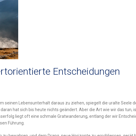
rtorientierte Entscheidungen
m seinen Lebensunterhalt daraus zu ziehen, spiegelt die uralte Seele d
ran hat sich bis heute nichts geändert. Aber die Art wie wir das tun, is
isserfolg liegt oft eine schmale Gratwanderung, entlang der wir Entsch
ssen Führung.
en zu bewahren, und dem Drang, neue Horizonte zu erschliessen, gerät 