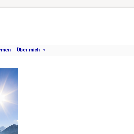
emen
Über mich