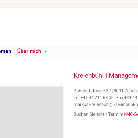
emen
Über mich
Kreienbühl | Managem
Bahnhofstrasse 37 | 8001 Zürich
Tel +41 44 214 63 06 | Fax +41 44
markus.kreienbuhl@kreienbuhl-
Buchen Sie einen Termin:
KMC-B