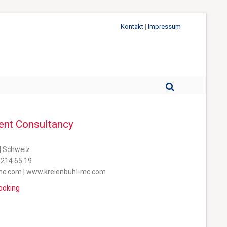
Kontakt
|
Impressum
ent Consultancy
 | Schweiz
 214 65 19
mc.com | www.kreienbuhl-mc.com
ooking