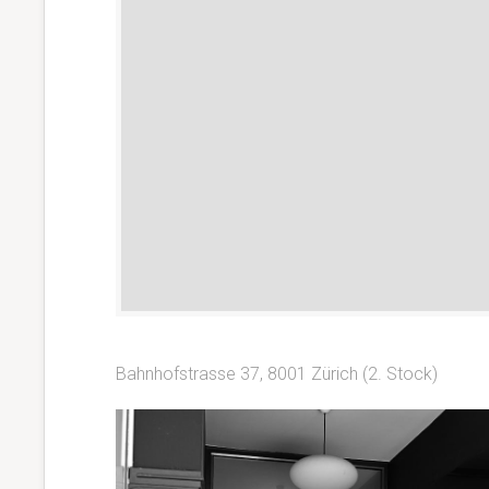
Bahnhofstrasse 37, 8001 Zürich (2. Stock)