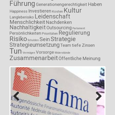
Führung
Haben
Generationengerechtigkeit
Kultur
Investieren
Happiness
Kosten
Leidenschaft
Langleberisiko
Menschlichkeit
Nachdenken
Nachhaltigkeit
Outsourcing
Parlament
Regulierung
Persönlichkeiten
Prioritäten
Risiko
Strategie
Sein
Schulden
Strategieumsetzung
Team
tiefe Zinsen
Tun
Vorsorge
Vermögen
Widerstände
Zusammenarbeit
Öffentliche Meinung
Previous
Next