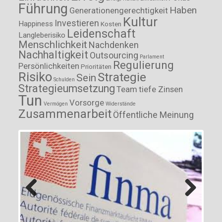
Führung
Haben
Generationengerechtigkeit
Kultur
Investieren
Happiness
Kosten
Leidenschaft
Langleberisiko
Menschlichkeit
Nachdenken
Nachhaltigkeit
Outsourcing
Parlament
Regulierung
Persönlichkeiten
Prioritäten
Risiko
Strategie
Sein
Schulden
Strategieumsetzung
Team
tiefe Zinsen
Tun
Vorsorge
Vermögen
Widerstände
Zusammenarbeit
Öffentliche Meinung
Previous
Next