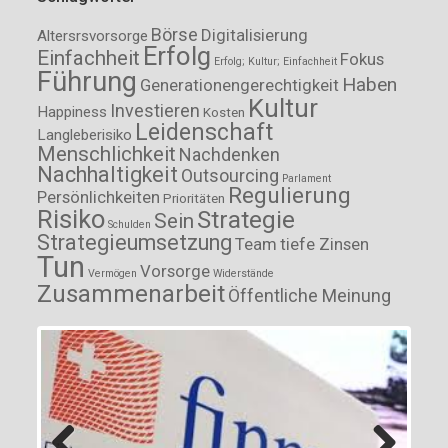
Börse
Digitalisierung
Altersrsvorsorge
Erfolg
Einfachheit
Fokus
Erfolg; Kultur; Einfachheit
Führung
Haben
Generationengerechtigkeit
Kultur
Investieren
Happiness
Kosten
Leidenschaft
Langleberisiko
Menschlichkeit
Nachdenken
Nachhaltigkeit
Outsourcing
Parlament
Regulierung
Persönlichkeiten
Prioritäten
Risiko
Strategie
Sein
Schulden
Strategieumsetzung
Team
tiefe Zinsen
Tun
Vorsorge
Vermögen
Widerstände
Zusammenarbeit
Öffentliche Meinung