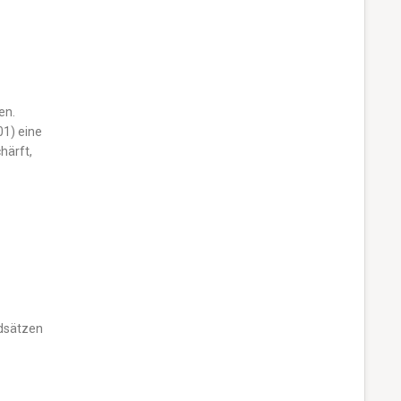
en.
01) eine
härft,
ndsätzen