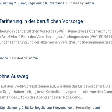
alisierung
,
2. Risiko, Regulierung & Governance
/
Posted by:
admin
ifierung in der beruflichen Vorsorge
ierung in der beruflichen Vorsorge (BVG) – Keine grosse Überraschung
Art. 4 Abs. 2 Bst. r des Versicherungsaufsichtsgesetzes (VAG; SR 961.
tur der Tarifierung und der allgemeinen Versicherungsbedingungen gesc
rnance
/
Posted by:
admin
e ohne Ausweg
t auf den Kredit-Spreads zeigen auf, wie dünn das Eis geworden ist. Die
rio Draghi haben sich jeglicher Kontrolle entzogen und sich von den Gru
aranten des Erfolgs des Abendlands war. Notleidend...
Digitalisierung
,
2. Risiko, Regulierung & Governance
/
Posted by:
admin