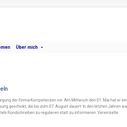
emen
Über mich
geln
tlegung der Finma Kompetenzen vor. Am Mittwoch den 01. Mai hat er ei
ng geschickt, die bis zum 07. August dauert. In den letzten Jahren wa
ls Rundschreiben zu regulieren statt zu informieren. Vereinzelte