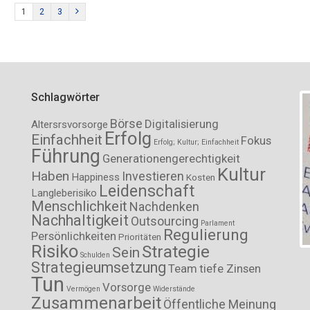
1
2
3
Schlagwörter
Börse
Digitalisierung
Altersrsvorsorge
Erfolg
Einfachheit
Fokus
Erfolg; Kultur; Einfachheit
Führung
Generationengerechtigkeit
Kultur
Haben
Investieren
Happiness
Kosten
Leidenschaft
Langleberisiko
Menschlichkeit
Nachdenken
Nachhaltigkeit
Outsourcing
Parlament
Regulierung
Persönlichkeiten
Prioritäten
Risiko
Strategie
Sein
Schulden
Strategieumsetzung
Team
tiefe Zinsen
Tun
Vorsorge
Vermögen
Widerstände
Zusammenarbeit
Öffentliche Meinung