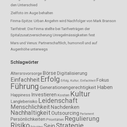
den Unterschied
Zielfoto im Auge behalten
Finma-Spitze: Urban Angehrn wird Nachfolger von Mark Branson
Tarifstreit: Die Finma stellte bei Tarifverträgen der
Spitalzusatzversicherung Unregelmässigkeiten fest
Mars und Venus: Partnerschaftlich, humorvoll und auf
Augenhöhe unterwegs
Schlagwörter
Börse
Digitalisierung
Altersrsvorsorge
Erfolg
Einfachheit
Fokus
Erfolg; Kultur; Einfachheit
Führung
Haben
Generationengerechtigkeit
Kultur
Investieren
Happiness
Kosten
Leidenschaft
Langleberisiko
Menschlichkeit
Nachdenken
Nachhaltigkeit
Outsourcing
Parlament
Regulierung
Persönlichkeiten
Prioritäten
Risiko
Strategie
Sein
Schulden