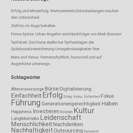
Erfolg und Misserfolg: Wertorientierte Entscheidungen machen
den Unterschied
Zielfoto im Auge behalten
Finma-Spitze: Urban Angehrn wird Nachfolger von Mark Branson
Tarifstreit: Die Finma stellte bei Tarifverträgen der
Spitalzusatzversicherung Unregelmässigkeiten fest
Mars und Venus: Partnerschaftlich, humorvoll und auf
Augenhöhe unterwegs
Schlagwörter
Börse
Digitalisierung
Altersrsvorsorge
Erfolg
Einfachheit
Fokus
Erfolg; Kultur; Einfachheit
Führung
Haben
Generationengerechtigkeit
Kultur
Investieren
Happiness
Kosten
Leidenschaft
Langleberisiko
Menschlichkeit
Nachdenken
Nachhaltigkeit
Outsourcing
Parlament