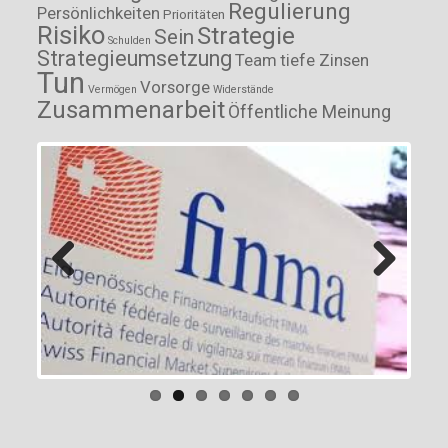
Regulierung
Persönlichkeiten
Prioritäten
Risiko
Strategie
Sein
Schulden
Strategieumsetzung
Team
tiefe Zinsen
Tun
Vorsorge
Vermögen
Widerstände
Zusammenarbeit
Öffentliche Meinung
Previous
Next