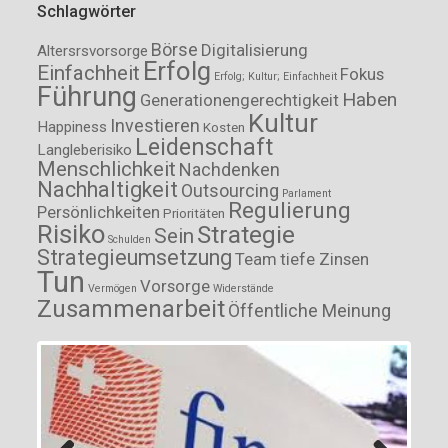
Schlagwörter
Börse
Digitalisierung
Altersrsvorsorge
Erfolg
Einfachheit
Fokus
Erfolg; Kultur; Einfachheit
Führung
Haben
Generationengerechtigkeit
Kultur
Investieren
Happiness
Kosten
Leidenschaft
Langleberisiko
Menschlichkeit
Nachdenken
Nachhaltigkeit
Outsourcing
Parlament
Regulierung
Persönlichkeiten
Prioritäten
Risiko
Strategie
Sein
Schulden
Strategieumsetzung
Team
tiefe Zinsen
Tun
Vorsorge
Vermögen
Widerstände
Zusammenarbeit
Öffentliche Meinung