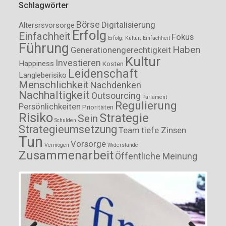
Schlagwörter
Börse
Digitalisierung
Altersrsvorsorge
Erfolg
Einfachheit
Fokus
Erfolg; Kultur; Einfachheit
Führung
Haben
Generationengerechtigkeit
Kultur
Investieren
Happiness
Kosten
Leidenschaft
Langleberisiko
Menschlichkeit
Nachdenken
Nachhaltigkeit
Outsourcing
Parlament
Regulierung
Persönlichkeiten
Prioritäten
Risiko
Strategie
Sein
Schulden
Strategieumsetzung
Team
tiefe Zinsen
Tun
Vorsorge
Vermögen
Widerstände
Zusammenarbeit
Öffentliche Meinung