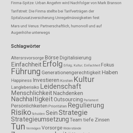
Finma-Spitze: Urban Angehrn wird Nachfolger von Mark Branson
Tarifstreit: Die Finma stellte bei Tarifverträgen der
Spitalzusatzversicherung Unregelmässigkeiten fest
Mars und Venus: Partnerschaftlich, humorvoll und auf
Augenhöhe unterwegs
Schlagwörter
Börse
Digitalisierung
Altersrsvorsorge
Erfolg
Einfachheit
Fokus
Erfolg; Kultur; Einfachheit
Führung
Haben
Generationengerechtigkeit
Kultur
Investieren
Happiness
Kosten
Leidenschaft
Langleberisiko
Menschlichkeit
Nachdenken
Nachhaltigkeit
Outsourcing
Parlament
Regulierung
Persönlichkeiten
Prioritäten
Risiko
Strategie
Sein
Schulden
Strategieumsetzung
Team
tiefe Zinsen
Tun
Vorsorge
Vermögen
Widerstände