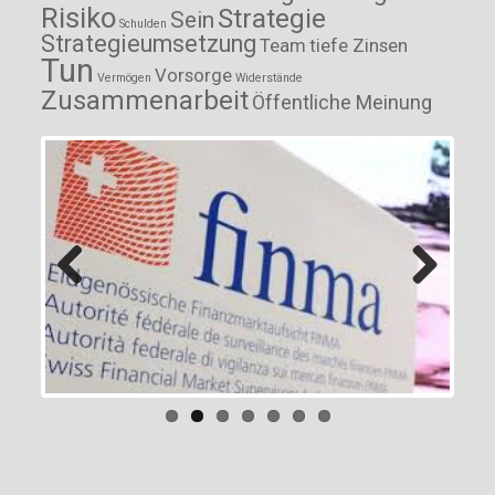
Risiko
Strategie
Sein
Schulden
Strategieumsetzung
Team
tiefe Zinsen
Tun
Vorsorge
Vermögen
Widerstände
Zusammenarbeit
Öffentliche Meinung
Previous
Next