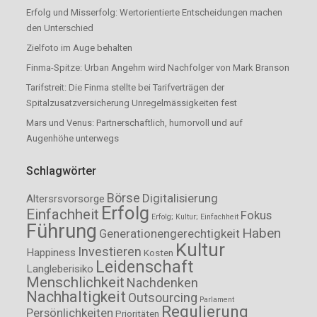
Erfolg und Misserfolg: Wertorientierte Entscheidungen machen
den Unterschied
Zielfoto im Auge behalten
Finma-Spitze: Urban Angehrn wird Nachfolger von Mark Branson
Tarifstreit: Die Finma stellte bei Tarifverträgen der
Spitalzusatzversicherung Unregelmässigkeiten fest
Mars und Venus: Partnerschaftlich, humorvoll und auf
Augenhöhe unterwegs
Schlagwörter
Börse
Digitalisierung
Altersrsvorsorge
Erfolg
Einfachheit
Fokus
Erfolg; Kultur; Einfachheit
Führung
Haben
Generationengerechtigkeit
Kultur
Investieren
Happiness
Kosten
Leidenschaft
Langleberisiko
Menschlichkeit
Nachdenken
Nachhaltigkeit
Outsourcing
Parlament
Regulierung
Persönlichkeiten
Prioritäten