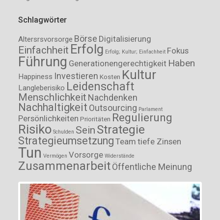
Schlagwörter
Börse
Digitalisierung
Altersrsvorsorge
Erfolg
Einfachheit
Fokus
Erfolg; Kultur; Einfachheit
Führung
Haben
Generationengerechtigkeit
Kultur
Investieren
Happiness
Kosten
Leidenschaft
Langleberisiko
Menschlichkeit
Nachdenken
Nachhaltigkeit
Outsourcing
Parlament
Regulierung
Persönlichkeiten
Prioritäten
Risiko
Strategie
Sein
Schulden
Strategieumsetzung
Team
tiefe Zinsen
Tun
Vorsorge
Vermögen
Widerstände
Zusammenarbeit
Öffentliche Meinung