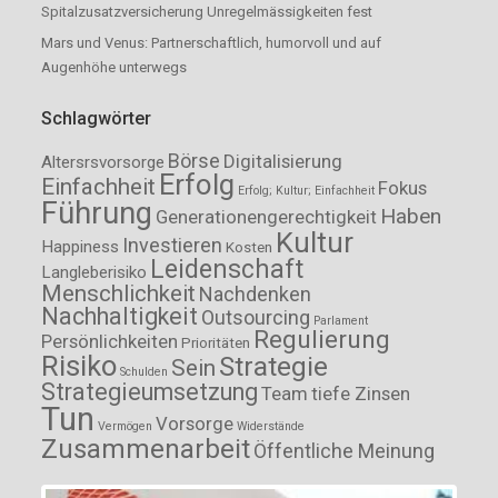
Spitalzusatzversicherung Unregelmässigkeiten fest
Mars und Venus: Partnerschaftlich, humorvoll und auf
Augenhöhe unterwegs
Schlagwörter
Börse
Digitalisierung
Altersrsvorsorge
Erfolg
Einfachheit
Fokus
Erfolg; Kultur; Einfachheit
Führung
Haben
Generationengerechtigkeit
Kultur
Investieren
Happiness
Kosten
Leidenschaft
Langleberisiko
Menschlichkeit
Nachdenken
Nachhaltigkeit
Outsourcing
Parlament
Regulierung
Persönlichkeiten
Prioritäten
Risiko
Strategie
Sein
Schulden
Strategieumsetzung
Team
tiefe Zinsen
Tun
Vorsorge
Vermögen
Widerstände
Zusammenarbeit
Öffentliche Meinung