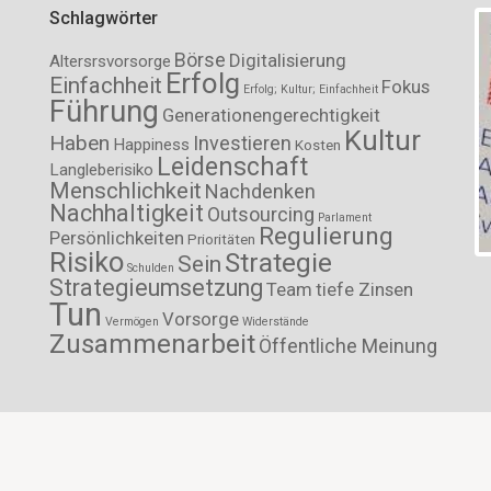
Schlagwörter
Börse
Digitalisierung
Altersrsvorsorge
Erfolg
Einfachheit
Fokus
Erfolg; Kultur; Einfachheit
Führung
Generationengerechtigkeit
Kultur
Haben
Investieren
Happiness
Kosten
Leidenschaft
Langleberisiko
Menschlichkeit
Nachdenken
Nachhaltigkeit
Outsourcing
Parlament
Regulierung
Persönlichkeiten
Prioritäten
Risiko
Strategie
Sein
Schulden
Strategieumsetzung
Team
tiefe Zinsen
Tun
Vorsorge
Vermögen
Widerstände
Zusammenarbeit
Öffentliche Meinung