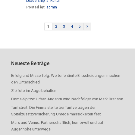
Leadership
,
5. Kultur
Posted by:
admin
1
2
3
4
5
Neueste Beiträge
Erfolg und Misserfolg: Wertorientierte Entscheidungen machen
den Unterschied
Zielfoto im Auge behalten
Finma-Spitze: Urban Angehrn wird Nachfolger von Mark Branson
Tarifstreit: Die Finma stellte bei Tarifverträgen der
Spitalzusatzversicherung Unregelmässigkeiten fest
Mars und Venus: Partnerschaftlich, humorvoll und auf
Augenhöhe unterwegs