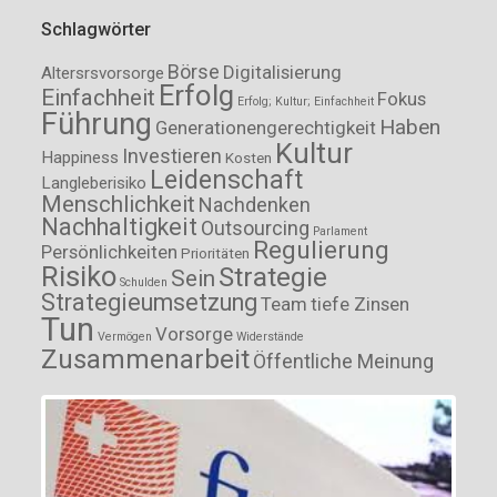
Schlagwörter
Börse
Digitalisierung
Altersrsvorsorge
Erfolg
Einfachheit
Fokus
Erfolg; Kultur; Einfachheit
Führung
Haben
Generationengerechtigkeit
Kultur
Investieren
Happiness
Kosten
Leidenschaft
Langleberisiko
Menschlichkeit
Nachdenken
Nachhaltigkeit
Outsourcing
Parlament
Regulierung
Persönlichkeiten
Prioritäten
Risiko
Strategie
Sein
Schulden
Strategieumsetzung
Team
tiefe Zinsen
Tun
Vorsorge
Vermögen
Widerstände
Zusammenarbeit
Öffentliche Meinung