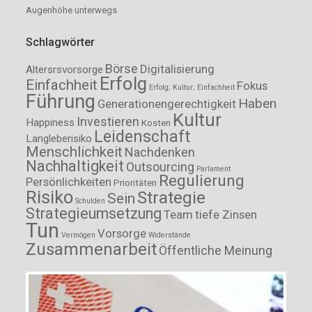
Augenhöhe unterwegs
Schlagwörter
Börse
Digitalisierung
Altersrsvorsorge
Erfolg
Einfachheit
Fokus
Erfolg; Kultur; Einfachheit
Führung
Haben
Generationengerechtigkeit
Kultur
Investieren
Happiness
Kosten
Leidenschaft
Langleberisiko
Menschlichkeit
Nachdenken
Nachhaltigkeit
Outsourcing
Parlament
Regulierung
Persönlichkeiten
Prioritäten
Risiko
Strategie
Sein
Schulden
Strategieumsetzung
Team
tiefe Zinsen
Tun
Vorsorge
Vermögen
Widerstände
Zusammenarbeit
Öffentliche Meinung