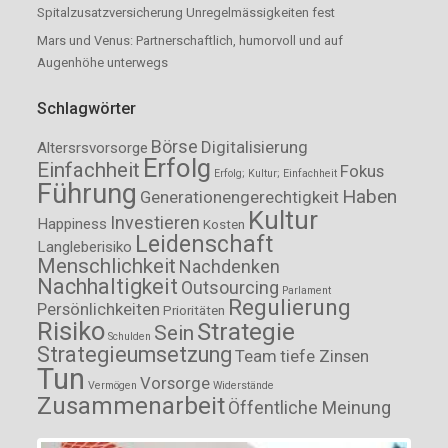
Spitalzusatzversicherung Unregelmässigkeiten fest
Mars und Venus: Partnerschaftlich, humorvoll und auf
Augenhöhe unterwegs
Schlagwörter
Börse
Digitalisierung
Altersrsvorsorge
Erfolg
Einfachheit
Fokus
Erfolg; Kultur; Einfachheit
Führung
Haben
Generationengerechtigkeit
Kultur
Investieren
Happiness
Kosten
Leidenschaft
Langleberisiko
Menschlichkeit
Nachdenken
Nachhaltigkeit
Outsourcing
Parlament
Regulierung
Persönlichkeiten
Prioritäten
Risiko
Strategie
Sein
Schulden
Strategieumsetzung
Team
tiefe Zinsen
Tun
Vorsorge
Vermögen
Widerstände
Zusammenarbeit
Öffentliche Meinung