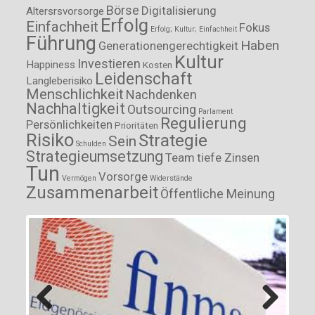
Börse
Digitalisierung
Altersrsvorsorge
Erfolg
Einfachheit
Fokus
Erfolg; Kultur; Einfachheit
Führung
Haben
Generationengerechtigkeit
Kultur
Investieren
Happiness
Kosten
Leidenschaft
Langleberisiko
Menschlichkeit
Nachdenken
Nachhaltigkeit
Outsourcing
Parlament
Regulierung
Persönlichkeiten
Prioritäten
Risiko
Strategie
Sein
Schulden
Strategieumsetzung
Team
tiefe Zinsen
Tun
Vorsorge
Vermögen
Widerstände
Zusammenarbeit
Öffentliche Meinung