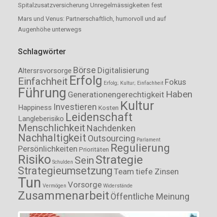
Spitalzusatzversicherung Unregelmässigkeiten fest
Mars und Venus: Partnerschaftlich, humorvoll und auf
Augenhöhe unterwegs
Schlagwörter
Börse
Digitalisierung
Altersrsvorsorge
Erfolg
Einfachheit
Fokus
Erfolg; Kultur; Einfachheit
Führung
Haben
Generationengerechtigkeit
Kultur
Investieren
Happiness
Kosten
Leidenschaft
Langleberisiko
Menschlichkeit
Nachdenken
Nachhaltigkeit
Outsourcing
Parlament
Regulierung
Persönlichkeiten
Prioritäten
Risiko
Strategie
Sein
Schulden
Strategieumsetzung
Team
tiefe Zinsen
Tun
Vorsorge
Vermögen
Widerstände
Zusammenarbeit
Öffentliche Meinung