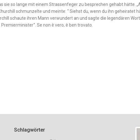
was sie so lange mit einem Strassenfeger zu besprechen gehabt hätte. 
Churchill schmunzelte und meinte: “ Siehst du, wenn du ihn geheiratet hä
rchill schaute ihren Mann verwundert an und sagte die legendären Wor
e Premierminister“.
Se non è vero, è ben trovato.
Schlagwörter