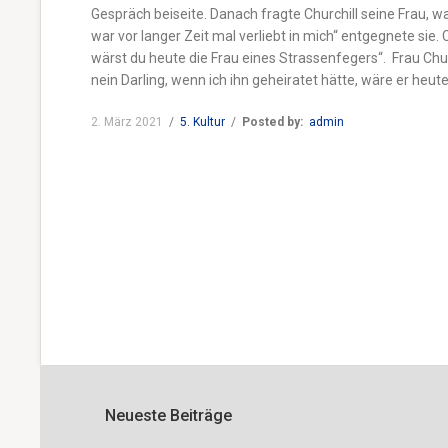
Gespräch beiseite.
Danach fragte Churchill seine Frau, 
war vor langer Zeit mal verliebt in mich“ entgegnete sie.
wärst du heute die Frau eines Strassenfegers“.
Frau Chu
nein Darling, wenn ich ihn geheiratet hätte, wäre er heut
2. März 2021
/
5. Kultur
/
Posted by:
admin
Neueste Beiträge