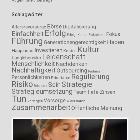
Augenhöhe unterwegs
Schlagwörter
Börse
Digitalisierung
Altersrsvorsorge
Erfolg
Einfachheit
Fokus
Erfolg; Kultur; Einfachheit
Führung
Haben
Generationengerechtigkeit
Kultur
Investieren
Happiness
Kosten
Leidenschaft
Langleberisiko
Menschlichkeit
Nachdenken
Nachhaltigkeit
Outsourcing
Parlament
Regulierung
Persönlichkeiten
Prioritäten
Risiko
Strategie
Sein
Schulden
Strategieumsetzung
Team
tiefe Zinsen
Tun
Vorsorge
Vermögen
Widerstände
Zusammenarbeit
Öffentliche Meinung