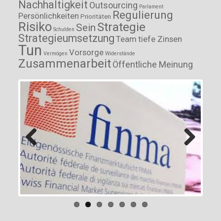
Nachhaltigkeit
Outsourcing
Parlament
Regulierung
Persönlichkeiten
Prioritäten
Risiko
Strategie
Sein
Schulden
Strategieumsetzung
Team
tiefe Zinsen
Tun
Vorsorge
Vermögen
Widerstände
Zusammenarbeit
Öffentliche Meinung
Previous
Next