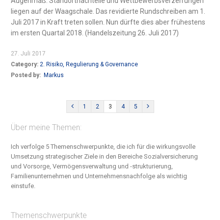
Augenmaß. Standortnachteile und Wettbewerbsverzerrungen
liegen auf der Waagschale. Das revidierte Rundschreiben am 1.
Juli 2017 in Kraft treten sollen. Nun dürfte dies aber frühestens
im ersten Quartal 2018. (Handelszeitung 26. Juli 2017)
27. Juli 2017
Category:
2. Risiko, Regulierung & Governance
Posted by:
Markus
1
2
3
4
5
Über meine Themen:
Ich verfolge 5 Themenschwerpunkte, die ich für die wirkungsvolle
Umsetzung strategischer Ziele in den Bereiche S
ozialversicherung
und Vorsorge, Vermögensverwaltung und -strukturierung,
Familienunternehmen und Unternehmensnachfolge
als wichtig
einstufe.
Themenschwerpunkte