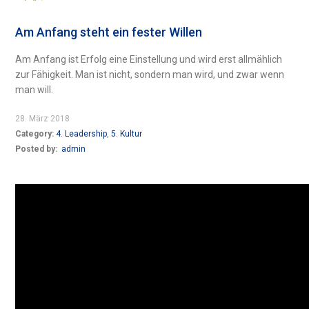
Am Anfang steht ein fester Willen
Am Anfang ist Erfolg eine Einstellung und wird erst allmählich
zur Fähigkeit. Man ist nicht, sondern man wird, und zwar wenn
man will.
28. März 2018
Category:
4. Leadership
,
5. Kultur
Posted by:
admin