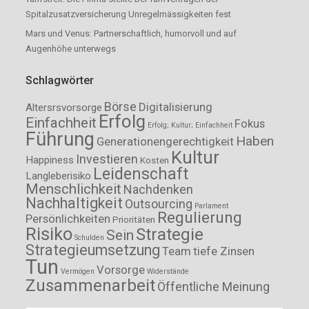
Spitalzusatzversicherung Unregelmässigkeiten fest
Mars und Venus: Partnerschaftlich, humorvoll und auf
Augenhöhe unterwegs
Schlagwörter
Börse
Digitalisierung
Altersrsvorsorge
Erfolg
Einfachheit
Fokus
Erfolg; Kultur; Einfachheit
Führung
Haben
Generationengerechtigkeit
Kultur
Investieren
Happiness
Kosten
Leidenschaft
Langleberisiko
Menschlichkeit
Nachdenken
Nachhaltigkeit
Outsourcing
Parlament
Regulierung
Persönlichkeiten
Prioritäten
Risiko
Strategie
Sein
Schulden
Strategieumsetzung
Team
tiefe Zinsen
Tun
Vorsorge
Vermögen
Widerstände
Zusammenarbeit
Öffentliche Meinung