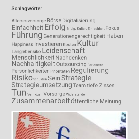
Schlagwörter
Börse
Digitalisierung
Altersrsvorsorge
Erfolg
Einfachheit
Fokus
Erfolg; Kultur; Einfachheit
Führung
Haben
Generationengerechtigkeit
Kultur
Investieren
Happiness
Kosten
Leidenschaft
Langleberisiko
Menschlichkeit
Nachdenken
Nachhaltigkeit
Outsourcing
Parlament
Regulierung
Persönlichkeiten
Prioritäten
Risiko
Strategie
Sein
Schulden
Strategieumsetzung
Team
tiefe Zinsen
Tun
Vorsorge
Vermögen
Widerstände
Zusammenarbeit
Öffentliche Meinung