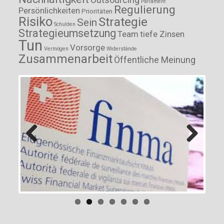
Parlament
Regulierung
Persönlichkeiten
Prioritäten
Risiko
Strategie
Sein
Schulden
Strategieumsetzung
Team
tiefe Zinsen
Tun
Vorsorge
Vermögen
Widerstände
Zusammenarbeit
Öffentliche Meinung
Previous
Next