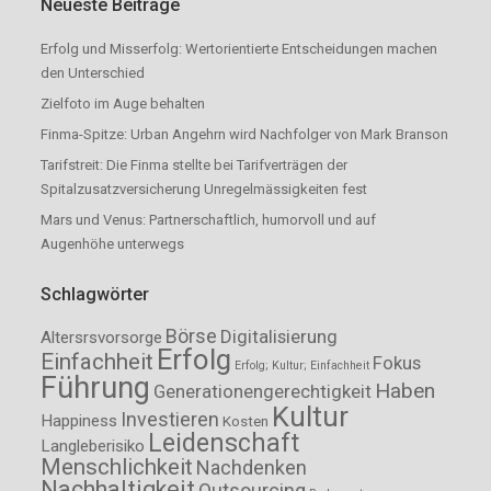
Neueste Beiträge
Erfolg und Misserfolg: Wertorientierte Entscheidungen machen
den Unterschied
Zielfoto im Auge behalten
Finma-Spitze: Urban Angehrn wird Nachfolger von Mark Branson
Tarifstreit: Die Finma stellte bei Tarifverträgen der
Spitalzusatzversicherung Unregelmässigkeiten fest
Mars und Venus: Partnerschaftlich, humorvoll und auf
Augenhöhe unterwegs
Schlagwörter
Börse
Digitalisierung
Altersrsvorsorge
Erfolg
Einfachheit
Fokus
Erfolg; Kultur; Einfachheit
Führung
Haben
Generationengerechtigkeit
Kultur
Investieren
Happiness
Kosten
Leidenschaft
Langleberisiko
Menschlichkeit
Nachdenken
Nachhaltigkeit
Outsourcing