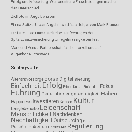
Erfolg und Misserfolg: Wertorientierte Entscheidungen machen
den Unterschied
Zielfoto im Auge behalten
Finma-Spitze: Urban Angehrn wird Nachfolger von Mark Branson
Tarifstreit: Die Finma stellte bei Tarifverträgen der
Spitalzusatzversicherung Unregelmässigkeiten fest
Mars und Venus: Partnerschaftlich, humorvoll und auf
Augenhöhe unterwegs
Schlagwörter
Börse
Digitalisierung
Altersrsvorsorge
Erfolg
Einfachheit
Fokus
Erfolg; Kultur; Einfachheit
Führung
Haben
Generationengerechtigkeit
Kultur
Investieren
Happiness
Kosten
Leidenschaft
Langleberisiko
Menschlichkeit
Nachdenken
Nachhaltigkeit
Outsourcing
Parlament
Regulierung
Persönlichkeiten
Prioritäten