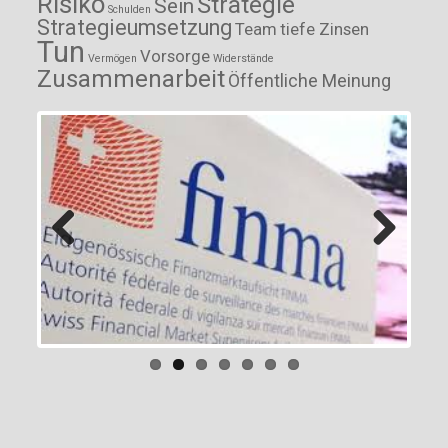
Risiko
Strategie
Sein
Schulden
Strategieumsetzung
Team
tiefe Zinsen
Tun
Vorsorge
Vermögen
Widerstände
Zusammenarbeit
Öffentliche Meinung
Previous
Next