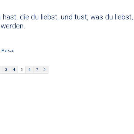
ast, die du liebst, und tust, was du liebst,
 werden.
:
Markus
3
4
5
6
7