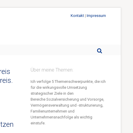
Kontakt
|
Impressum
Über meine Themen:
reis
reis.
Ich verfolge 5 Themenschwerpunkte, die ich
für die wirkungsvolle Umsetzung
strategischer Ziele in den
Bereiche S
ozialversicherung und Vorsorge,
Vermögensverwaltung und -strukturierung,
Familienunternehmen und
Unternehmensnachfolge
als wichtig
itzen
einstufe.