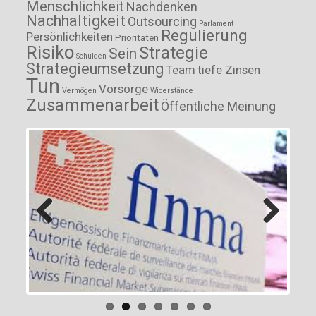
Menschlichkeit
Nachdenken
Nachhaltigkeit
Outsourcing
Parlament
Regulierung
Persönlichkeiten
Prioritäten
Risiko
Strategie
Sein
Schulden
Strategieumsetzung
Team
tiefe Zinsen
Tun
Vorsorge
Vermögen
Widerstände
Zusammenarbeit
Öffentliche Meinung
Previous
Next