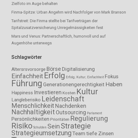
Zielfoto im Auge behalten
Finma-Spitze: Urban Angehrn wird Nachfolger von Mark Branson
Tarifstreit: Die Finma stellte bei Tarifverträgen der
Spitalzusatzversicherung Unregelmässigkeiten fest
Mars und Venus: Partnerschaftlich, humorvoll und auf
Augenhöhe unterwegs
Schlagwörter
Börse
Digitalisierung
Altersrsvorsorge
Erfolg
Einfachheit
Fokus
Erfolg; Kultur; Einfachheit
Führung
Haben
Generationengerechtigkeit
Kultur
Investieren
Happiness
Kosten
Leidenschaft
Langleberisiko
Menschlichkeit
Nachdenken
Nachhaltigkeit
Outsourcing
Parlament
Regulierung
Persönlichkeiten
Prioritäten
Risiko
Strategie
Sein
Schulden
Strategieumsetzung
Team
tiefe Zinsen