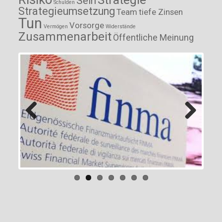
Sein
Schulden
Strategieumsetzung
Team
tiefe Zinsen
Tun
Vorsorge
Vermögen
Widerstände
Zusammenarbeit
Öffentliche Meinung
Previous
Next