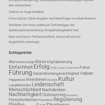
Erfolg und Misserfolg: Wertorientierte Entscheidungen machen
den Unterschied
Zielfoto im Auge behalten
Finma-Spitze: Urban Angehrn wird Nachfolger von Mark Branson
Tarifstreit: Die Finma stellte bei Tarifverträgen der
Spitalzusatzversicherung Unregelmässigkeiten fest
Mars und Venus: Partnerschaftlich, humorvoll und auf
Augenhöhe unterwegs
Schlagwörter
Börse
Digitalisierung
Altersrsvorsorge
Erfolg
Einfachheit
Fokus
Erfolg; Kultur; Einfachheit
Führung
Haben
Generationengerechtigkeit
Kultur
Investieren
Happiness
Kosten
Leidenschaft
Langleberisiko
Menschlichkeit
Nachdenken
Nachhaltigkeit
Outsourcing
Parlament
Regulierung
Persönlichkeiten
Prioritäten
Risiko
Strategie