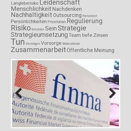
Leidenschaft
Langleberisiko
Menschlichkeit
Nachdenken
Nachhaltigkeit
Outsourcing
Parlament
Regulierung
Persönlichkeiten
Prioritäten
Risiko
Strategie
Sein
Schulden
Strategieumsetzung
Team
tiefe Zinsen
Tun
Vorsorge
Vermögen
Widerstände
Zusammenarbeit
Öffentliche Meinung
Previous
Next